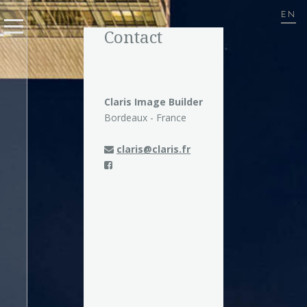
EN
Contact
Claris Image Builder
Bordeaux - France
claris@claris.fr