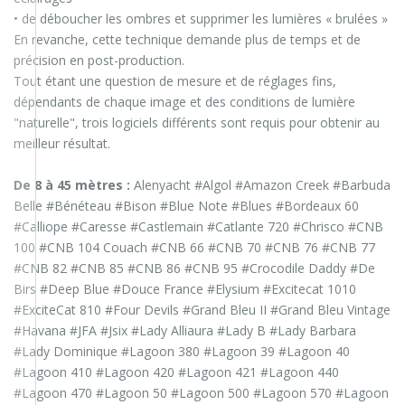
• de déboucher les ombres et supprimer les lumières « brulées »
En revanche, cette technique demande plus de temps et de
précision en post-production.
Tout étant une question de mesure et de réglages fins,
dépendants de chaque image et des conditions de lumière
"naturelle", trois logiciels différents sont requis pour obtenir au
meilleur résultat.
De 8 à 45 mètres :
Alenyacht #Algol #Amazon Creek #Barbuda
Belle #Bénéteau #Bison #Blue Note #Blues #Bordeaux 60
#Calliope #Caresse #Castlemain #Catlante 720 #Chrisco #CNB
100 #CNB 104 Couach #CNB 66 #CNB 70 #CNB 76 #CNB 77
#CNB 82 #CNB 85 #CNB 86 #CNB 95 #Crocodile Daddy #De
Birs #Deep Blue #Douce France #Elysium #Excitecat 1010
#ExciteCat 810 #Four Devils #Grand Bleu II #Grand Bleu Vintage
#Havana #JFA #Jsix #Lady Alliaura #Lady B #Lady Barbara
#Lady Dominique #Lagoon 380 #Lagoon 39 #Lagoon 40
#Lagoon 410 #Lagoon 420 #Lagoon 421 #Lagoon 440
#Lagoon 470 #Lagoon 50 #Lagoon 500 #Lagoon 570 #Lagoon