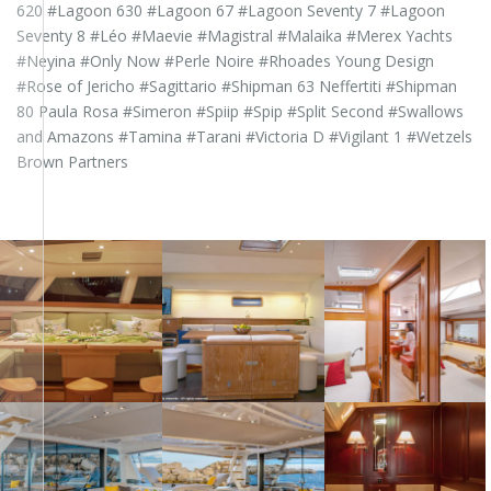
620 #Lagoon 630 #Lagoon 67 #Lagoon Seventy 7 #Lagoon
Seventy 8 #Léo #Maevie #Magistral #Malaika #Merex Yachts
#Neyina #Only Now #Perle Noire #Rhoades Young Design
#Rose of Jericho #Sagittario #Shipman 63 Neffertiti #Shipman
80 Paula Rosa #Simeron #Spiip #Spip #Split Second #Swallows
and Amazons #Tamina #Tarani #Victoria D #Vigilant 1 #Wetzels
Brown Partners