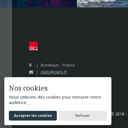
Bordeaux - France
claris@claris.fr
Nos cookies
Nous utilisons des cookies pour mesurer notre
audience.
Claris Image Builder
Tous droits réservés © 2018 -
Accepter les cookies
Refuser
Informations légales