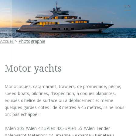
EN
Accueil
>
Photographie
Motor yachts
Monocoques, catamarans, trawlers, de promenade, pêche,
speed-boats, pilotines, d'expédition, à coques planantes,
équipés d'hélice de surface ou à déplacement et même
quelques gardes-côtes : de 8 mètres à 45 mètres, ils ne nous
ont pas échappé !
#Alen 305 #Alen 42 #Alen 425 #Alen 55 #Alen Tender
#Alenyacht Metaphor #Alumarine #Axhanta #Bénéteau