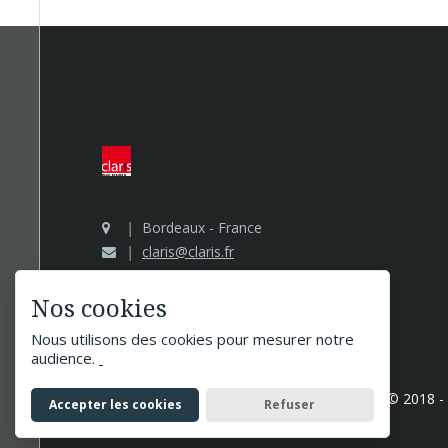
Bordeaux - France
claris@claris.fr
Nos cookies
Nous utilisons des cookies pour mesurer notre
audience.
Claris Image Builder
Tous droits réservés © 2018 -
Accepter les cookies
Refuser
Informations légales