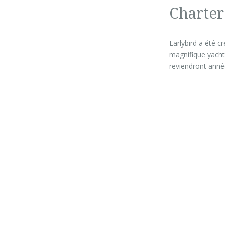
Charter
Earlybird a été c
magnifique yacht a
reviendront anné