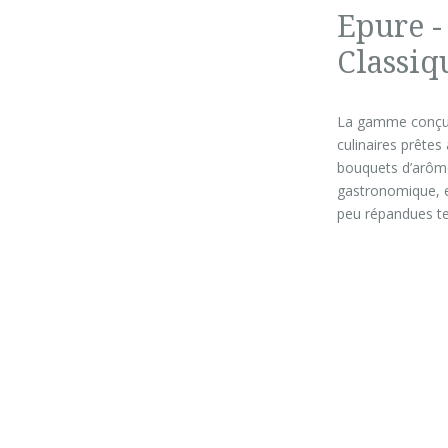
Epure -
Classiq
La gamme conçue 
culinaires prêtes
bouquets d’arômes
gastronomique, e
peu répandues te